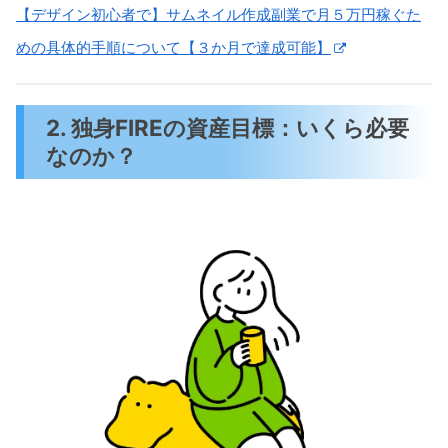
【デザイン初心者で】サムネイル作成副業で月５万円稼ぐた
めの具体的手順について【３か月で達成可能】
2. 独身FIREの資産目標：いくら必要
なのか？