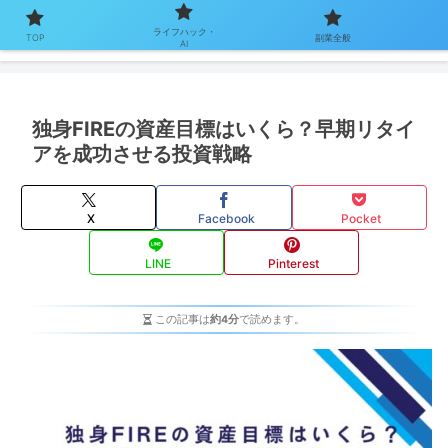
ライフハック・
TOP
副業全般
AI
独身FIREの資産目標はいくら？早期リタイ
アを成功させる投資戦略
X
Facebook
Pocket
LINE
Pinterest
この記事は
約4分
で読めます。