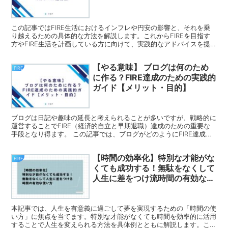
この記事ではFIRE生活におけるインフレや円安の影響と、それを乗
り越えるための具体的な方法を解説します。これからFIREを目指す
方やFIRE生活を計画している方に向けて、実践的なアドバイスを提
供します。
【やる意味】 ブログは何のため
FIRE
に作る？FIRE達成のための実践的
ガイド【メリット・目的】
ブログは日記や趣味の延長と考えられることが多いですが、戦略的に
運営することでFIRE（経済的自立と早期退職）達成のための重要な
手段となり得ます。 この記事では、ブログがどのようにFIRE達成を
サポートするかを具体的に解説し、SEOやSNS、リストマーケティン
グの活用方法についても掘り下げます。 FIREを目指す方や副業での
【時間の効率化】特別な才能がな
ブログ収益化に興味がある方に特に役立つ内容です。
FIRE
くても成功する！無駄をなくして
人生に差をつけ流時間の有効な使
い方
本記事では、人生を有意義に過ごして夢を実現するための「時間の使
い方」に焦点を当てます。特別な才能がなくても時間を効率的に活用
することで人生を変えられる方法を具体例とともに解説します。これ