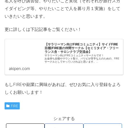
名人を呼び講習会、やりたいこと実現（それぞれが旅行スカ
イダイビング等、やりたいことで人を募り月１実施）をして
いきたいと思います。
更に詳しくは下記記事をご覧ください！
【サラリーマン向けFIREコミュニティ】サイドFIRE
目標/FIRE後の仲間サークル【セミリタイア・フリー
ランス含・サロンクラブ交流会】
サラリーマン向けFIREコミュニティサークルです！
お金持ち自慢やマウント取り、パリピが苦手な人のための、FIRE
サークルとしてやっていければと思います。
・「争いが嫌い平穏が好きな人」
akipen.com
・「人とほどよい距離で付き合える、相手の価値観を尊重できる
人」
・「パリピなどギラギラした人やビジネスでの繋がりが、苦手な
人」
という３ルールに、共感できる方と該当している方向けとなりま
もしFIREや副業に興味があれば、ぜひお気に入り登録をよろ
す。
しくお願いします！
FIRE
シェアする