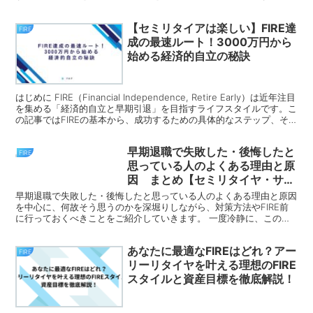
から叶えたい夢がある方やライフステージをアップデートし...
【セミリタイアは楽しい】FIRE達
FIRE
成の最速ルート！3000万円から
始める経済的自立の秘訣
はじめに FIRE（Financial Independence, Retire Early）は近年注目
を集める「経済的自立と早期引退」を目指すライフスタイルです。こ
の記事ではFIREの基本から、成功するための具体的なステップ、そ
して達成後...
早期退職で失敗した・後悔したと
FIRE
思っている人のよくある理由と原
因 まとめ【セミリタイヤ・サイ
ドfire・アーリーリタイア・卒
早期退職で失敗した・後悔したと思っている人のよくある理由と原因
業】
を中心に、何故そう思うのかを深堀りしながら、対策方法やFIRE前
に行っておくべきことをご紹介していきます。 一度冷静に、このま
とめを見てFIREを検討してみることで、FIREをしなくとも、あなた
の今後の生活が大きく変わる可能性があると思っています。是非とも
あなたに最適なFIREはどれ？アー
最後まで閲覧いただきたいと思います。
FIRE
リーリタイヤを叶える理想のFIRE
スタイルと資産目標を徹底解説！