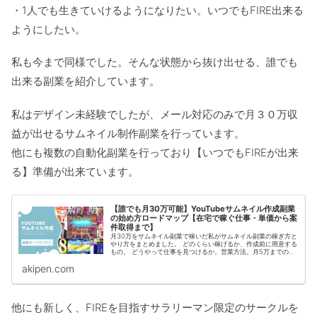
・1人でも生きていけるようになりたい。いつでもFIRE出来る
ようにしたい。
私も今まで同様でした。そんな状態から抜け出せる、誰でも
出来る副業を紹介しています。
私はデザイン未経験でしたが、メール対応のみで月３０万収
益が出せるサムネイル制作副業を行っています。
他にも複数の自動化副業を行っており【いつでもFIREが出来
る】準備が出来ています。
【誰でも月30万可能】YouTubeサムネイル作成副業
の始め方ロードマップ【在宅で稼ぐ仕事・単価から案
件取得まで】
月30万をサムネイル副業で稼いだ私がサムネイル副業の稼ぎ方と
やり方をまとめました。 どのくらい稼げるか、作成前に用意する
もの。 どうやって仕事を見つけるか。営業方法。月5万までの流
れ サムネイル副業の今後の需要は？ステップアップ出来る？等の
akipen.com
内容を、具体的に解説します。
他にも新しく、FIREを目指すサラリーマン限定のサークルを