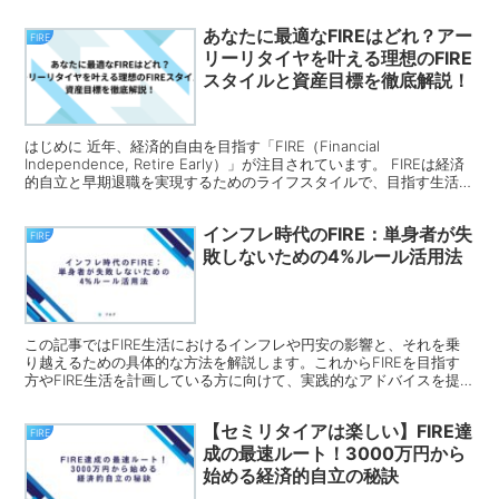
あなたに最適なFIREはどれ？アー
FIRE
リーリタイヤを叶える理想のFIRE
スタイルと資産目標を徹底解説！
はじめに 近年、経済的自由を目指す「FIRE（Financial
Independence, Retire Early）」が注目されています。 FIREは経済
的自立と早期退職を実現するためのライフスタイルで、目指す生活ス
タイルに応じて複数の...
インフレ時代のFIRE：単身者が失
FIRE
敗しないための4%ルール活用法
この記事ではFIRE生活におけるインフレや円安の影響と、それを乗
り越えるための具体的な方法を解説します。これからFIREを目指す
方やFIRE生活を計画している方に向けて、実践的なアドバイスを提
供します。
【セミリタイアは楽しい】FIRE達
FIRE
成の最速ルート！3000万円から
始める経済的自立の秘訣