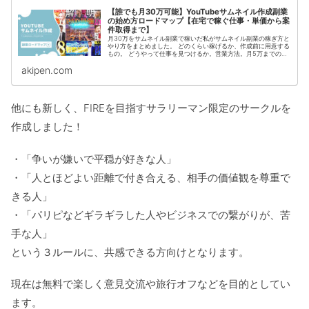
【誰でも月30万可能】YouTubeサムネイル作成副業
の始め方ロードマップ【在宅で稼ぐ仕事・単価から案
件取得まで】
月30万をサムネイル副業で稼いだ私がサムネイル副業の稼ぎ方と
やり方をまとめました。 どのくらい稼げるか、作成前に用意する
もの。 どうやって仕事を見つけるか。営業方法。月5万までの流
れ サムネイル副業の今後の需要は？ステップアップ出来る？等の
akipen.com
内容を、具体的に解説します。
他にも新しく、FIREを目指すサラリーマン限定のサークルを
作成しました！
・「争いが嫌いで平穏が好きな人」
・「人とほどよい距離で付き合える、相手の価値観を尊重で
きる人」
・「パリピなどギラギラした人やビジネスでの繋がりが、苦
手な人」
という３ルールに、共感できる方向けとなります。
現在は無料で楽しく意見交流や旅行オフなどを目的としてい
ます。