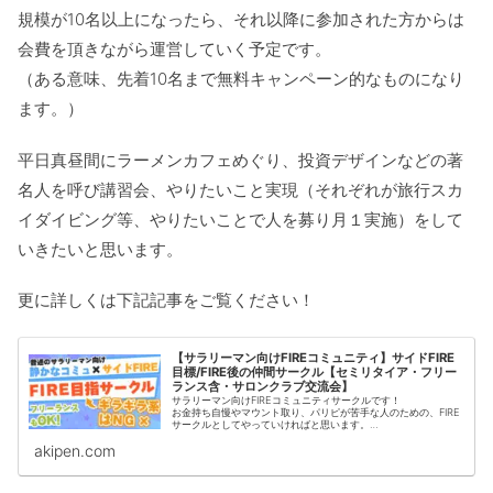
規模が10名以上になったら、それ以降に参加された方からは
会費を頂きながら運営していく予定です。
（ある意味、先着10名まで無料キャンペーン的なものになり
ます。）
平日真昼間にラーメンカフェめぐり、投資デザインなどの著
名人を呼び講習会、やりたいこと実現（それぞれが旅行スカ
イダイビング等、やりたいことで人を募り月１実施）をして
いきたいと思います。
更に詳しくは下記記事をご覧ください！
【サラリーマン向けFIREコミュニティ】サイドFIRE
目標/FIRE後の仲間サークル【セミリタイア・フリー
ランス含・サロンクラブ交流会】
サラリーマン向けFIREコミュニティサークルです！
お金持ち自慢やマウント取り、パリピが苦手な人のための、FIRE
サークルとしてやっていければと思います。
・「争いが嫌い平穏が好きな人」
akipen.com
・「人とほどよい距離で付き合える、相手の価値観を尊重できる
人」
・「パリピなどギラギラした人やビジネスでの繋がりが、苦手な
人」