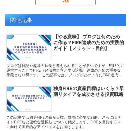
関連記事
【やる意味】 ブログは何のため
FIRE
に作る？FIRE達成のための実践的
ガイド【メリット・目的】
ブログは日記や趣味の延長と考えられることが多いですが、戦略的に
運営することでFIRE（経済的自立と早期退職）達成のための重要な
手段となり得ます。 この記事では、ブログがどのようにFIRE達成を
サポートするかを具体的に解説し、SEOやSNS、リストマーケティン
グの活用方法についても掘り下げます。 FIREを目指す方や副業での
独身FIREの資産目標はいくら？早
ブログ収益化に興味がある方に特に役立つ内容です。
FIRE
期リタイアを成功させる投資戦略
この記事では独身FIREの資産目標、成功に必要な戦略、さらにはサ
イドFIREなど柔軟な選択肢について解説します。FIREを目指す方々
に向けて実践的なアドバイスをお届けします。