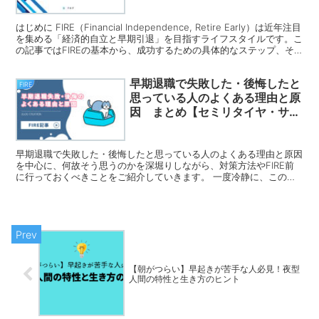
はじめに FIRE（Financial Independence, Retire Early）は近年注目
を集める「経済的自立と早期引退」を目指すライフスタイルです。こ
の記事ではFIREの基本から、成功するための具体的なステップ、そ
して達成後...
早期退職で失敗した・後悔したと
FIRE
思っている人のよくある理由と原
因 まとめ【セミリタイヤ・サイ
ドfire・アーリーリタイア・卒
業】
早期退職で失敗した・後悔したと思っている人のよくある理由と原因
を中心に、何故そう思うのかを深堀りしながら、対策方法やFIRE前
に行っておくべきことをご紹介していきます。 一度冷静に、このま
とめを見てFIREを検討してみることで、FIREをしなくとも、あなた
の今後の生活が大きく変わる可能性があると思っています。是非とも
最後まで閲覧いただきたいと思います。
【朝がつらい】早起きが苦手な人必見！夜型
人間の特性と生き方のヒント