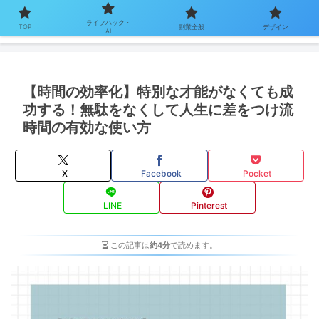
ライフハック・
TOP
副業全般
デザイン
AI
【時間の効率化】特別な才能がなくても成
功する！無駄をなくして人生に差をつけ流
時間の有効な使い方
X
Facebook
Pocket
LINE
Pinterest
この記事は
約4分
で読めます。