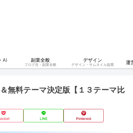
AI
副業全般
デザイン
運
ブログ含・副業全般
デザイン・サムネイル副業
料＆無料テーマ決定版【１３テーマ比
ocket
LINE
Pinterest