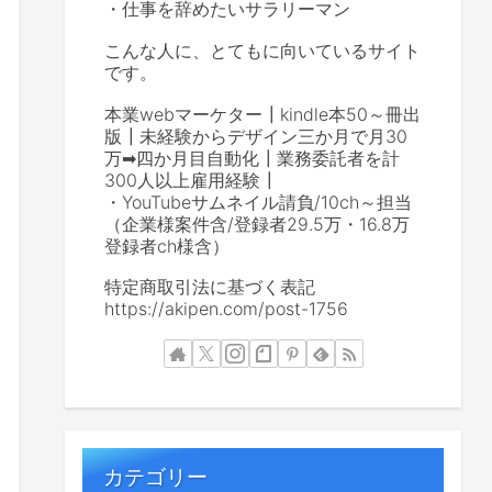
・仕事を辞めたいサラリーマン
こんな人に、とてもに向いているサイト
です。
本業webマーケター┃kindle本50～冊出
版┃未経験からデザイン三か月で月30
万➡四か月目自動化┃業務委託者を計
300人以上雇用経験┃
・YouTubeサムネイル請負/10ch～担当
（企業様案件含/登録者29.5万・16.8万
登録者ch様含）
特定商取引法に基づく表記
https://akipen.com/post-1756
カテゴリー