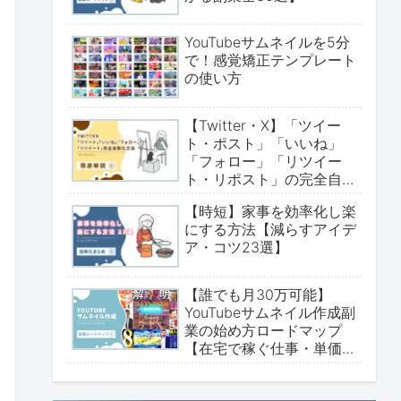
YouTubeサムネイルを5分
で！感覚矯正テンプレート
の使い方
【Twitter・X】「ツイー
ト・ポスト」「いいね」
「フォロー」「リツイー
ト・リポスト」の完全自動
化方法について【無料実装
【時短】家事を効率化し楽
可能・ChatGPT・make・
にする方法【減らすアイデ
拡張機能】
ア・コツ23選】
【誰でも月30万可能】
YouTubeサムネイル作成副
業の始め方ロードマップ
【在宅で稼ぐ仕事・単価か
ら案件取得まで】