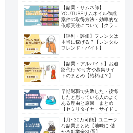
【副業・サムネ師】
YOUTUBEサムネイル作成
案件の取得方法・効率的な
依頼受注について【クラウ
ドワークス・ココナラ】
【評判・評価】フレンタは
本当に稼げる？【レンタル
フレンド・バイト】
【副業・アルバイト】お遍
路代行 やり方や募集サイ
トのまとめ【給料は？】
早期退職で失敗した・後悔
したと思っている人のよく
ある理由と原因 まとめ
【セミリタイヤ・サイド
fire・アーリーリタイア・
【月~30万可能】ユニーク
卒業】
な副業まとめ【地味に 儲
かる副業全30選】