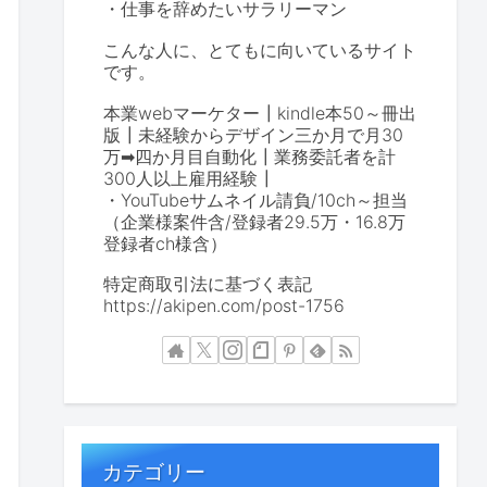
・仕事を辞めたいサラリーマン
こんな人に、とてもに向いているサイト
です。
本業webマーケター┃kindle本50～冊出
版┃未経験からデザイン三か月で月30
万➡四か月目自動化┃業務委託者を計
300人以上雇用経験┃
・YouTubeサムネイル請負/10ch～担当
（企業様案件含/登録者29.5万・16.8万
登録者ch様含）
特定商取引法に基づく表記
https://akipen.com/post-1756
カテゴリー