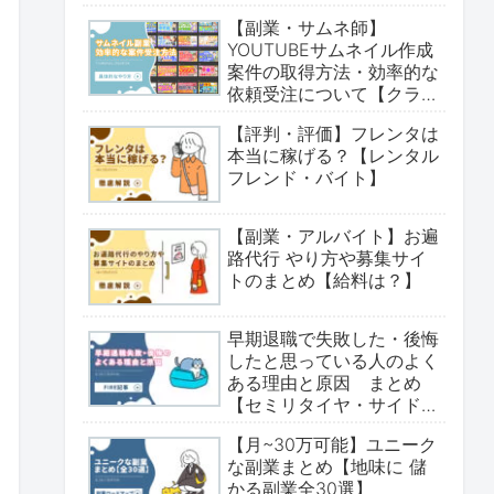
【副業・サムネ師】
YOUTUBEサムネイル作成
案件の取得方法・効率的な
依頼受注について【クラウ
ドワークス・ココナラ】
【評判・評価】フレンタは
本当に稼げる？【レンタル
フレンド・バイト】
【副業・アルバイト】お遍
路代行 やり方や募集サイ
トのまとめ【給料は？】
早期退職で失敗した・後悔
したと思っている人のよく
ある理由と原因 まとめ
【セミリタイヤ・サイド
fire・アーリーリタイア・
【月~30万可能】ユニーク
卒業】
な副業まとめ【地味に 儲
かる副業全30選】