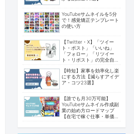
YouTubeサムネイルを5分
で！感覚矯正テンプレート
の使い方
【Twitter・X】「ツイー
ト・ポスト」「いいね」
「フォロー」「リツイー
ト・リポスト」の完全自動
化方法について【無料実装
【時短】家事を効率化し楽
可能・ChatGPT・make・
にする方法【減らすアイデ
拡張機能】
ア・コツ23選】
【誰でも月30万可能】
YouTubeサムネイル作成副
業の始め方ロードマップ
【在宅で稼ぐ仕事・単価か
ら案件取得まで】