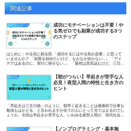
関連記事
成功にモチベーションは不要！や
ライフハック・AI
る気ゼロでも副業が成功する3つ
のステップ
はじめに：やる気に頼る罠 「成功するにはやる気が必要」と思って
いませんか？ 「副業を始めたいけど、なかなか続かない...」 「アイ
デアはあるのに、実行に移せない...」 「最初は意気込むけど、三日坊
主で終わってしまう...」 「やる気が出な...
【朝がつらい】早起きが苦手な人
メンタル
必見！夜型人間の特性と生き方の
ヒント
「早起きは三文の徳」のように、朝早く起きることは健康的で仕事も
勉強もはかどる、と言われますが全ての人にとって当てはまるのでし
ょうか。今回は早起きが苦手な人、いわゆる夜型人間が、現代社会を
生きる上での苦悩と対処法などを科学的な根拠に基づき解説...
【ノンプログラミング・基本無
ライフハック・AI