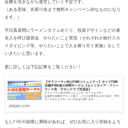
会費を頂きながら運営していく予定です。
（ある意味、先着10名まで無料キャンペーン的なものになり
ます。）
平日真昼間にラーメンカフェめぐり、投資デザインなどの著
名人を呼び講習会、やりたいこと実現（それぞれが旅行スカ
イダイビング等、やりたいことで人を募り月１実施）をして
いきたいと思います。
更に詳しくは下記記事をご覧ください！
【サラリーマン向けFIREコミュニティ】サイドFIRE
目標/FIRE後の仲間サークル【セミリタイア・フリー
ランス含・サロンクラブ交流会】
サラリーマン向けFIREコミュニティサークルです！
お金持ち自慢やマウント取り、パリピが苦手な人のための、FIRE
サークルとしてやっていければと思います。
・「争いが嫌い平穏が好きな人」
akipen.com
・「人とほどよい距離で付き合える、相手の価値観を尊重できる
人」
・「パリピなどギラギラした人やビジネスでの繋がりが、苦手な
人」
という３ルールに、共感できる方と該当している方向けとなりま
もしFIREや副業に興味があれば、ぜひお気に入り登録をよろ
す。