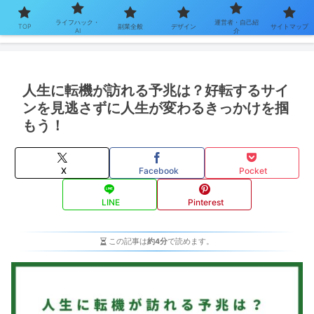
ライフハック・
運営者・自己紹
TOP
副業全般
デザイン
サイトマップ
AI
介
人生に転機が訪れる予兆は？好転するサイ
ンを見逃さずに人生が変わるきっかけを掴
もう！
X
Facebook
Pocket
LINE
Pinterest
この記事は
約4分
で読めます。