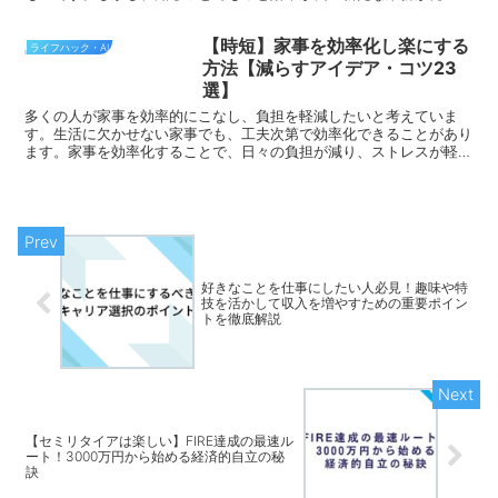
るはずです。 それでは、現時点で判明している限りのThumblyの詳
細について解説していきます。
【時短】家事を効率化し楽にする
ライフハック・AI
方法【減らすアイデア・コツ23
選】
多くの人が家事を効率的にこなし、負担を軽減したいと考えていま
す。生活に欠かせない家事でも、工夫次第で効率化できることがあり
ます。家事を効率化することで、日々の負担が減り、ストレスが軽減
されるかもしれません。 この記事では、家事を効率化するためのア
イデアを23選ご紹介します。食材調達のコツから、洗濯や掃除の手
間を減らす方法まで、快適な生活を送るためのヒントが満載です。
また、賢く手を抜きながら家事を効率的にこなすテクニックも紹介し
ていますので、ぜひ最後までお読みください。
好きなことを仕事にしたい人必見！趣味や特
技を活かして収入を増やすための重要ポイン
トを徹底解説
【セミリタイアは楽しい】FIRE達成の最速ル
ート！3000万円から始める経済的自立の秘
訣