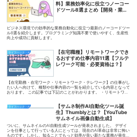
料】業務効率化に役立つノーコー
ドツール8選まとめ【開発・業務
システム・誰でも使用可能】
ビジネス環境での効率的な業務自動化に役立つ最新のノーコードツー
ル8選を紹介します。プログラミング知識不要で使いやすく、生産性
向上や成功に貢献します。
【在宅職種】リモートワークでき
ライフハック・AI
るおすすめ仕事内容11選【フルテ
レワーク可能・必要資格は？】
【在宅勤務・在宅ワーク・リモートワーク・テレワーク】の仕事がし
たい人へ向けて、種類や仕事内容の一覧を紹介している内容となって
おります。 この記事では下記のことがわかります。 ・リモートワー
ク は何があるのかがわかる・リモートワークの仕事内容...
【サムネ制作AI自動化ツール誕
ライフハック・AI
生】Thumblyとは？【YouTube
サムネイル画像自動生成】
ついに、サムネイルのAI自動生成ツールが発表されました。 デザイ
ンを仕事として行っている人にとっては、現在のAI革命は非常に怖い
ものです。しかし、知ることでもっと効率が良い新たな業務が発生す