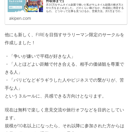
件取得まで】
月30万をサムネイル副業で稼いだ私がサムネイル副業の稼ぎ方と
やり方をまとめました。 どのくらい稼げるか、作成前に用意する
もの。 どうやって仕事を見つけるか。営業方法。月5万までの流
れ サムネイル副業の今後の需要は？ステップアップ出来る？等の
akipen.com
内容を、具体的に解説します。
他にも新しく、FIREを目指すサラリーマン限定のサークルを
作成しました！
・「争いが嫌いで平穏が好きな人」
・「人とほどよい距離で付き合える、相手の価値観を尊重で
きる人」
・「パリピなどギラギラした人やビジネスでの繋がりが、苦
手な人」
という３ルールに、共感できる方向けとなります。
現在は無料で楽しく意見交流や旅行オフなどを目的としてい
ます。
規模が10名以上になったら、それ以降に参加された方からは