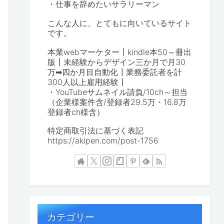
・仕事を辞めたいサラリーマン
こんな人に、とてもに向いているサイト
です。
本業webマーケター┃kindle本50～冊出
版┃未経験からデザイン三か月で月30
万➡四か月目自動化┃業務委託者を計
300人以上雇用経験┃
・YouTubeサムネイル請負/10ch～担当
（企業様案件含/登録者29.5万・16.8万
登録者ch様含）
特定商取引法に基づく表記
https://akipen.com/post-1756
カテゴリー