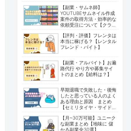
【副業・サムネ師】
YOUTUBEサムネイル作成
案件の取得方法・効率的な
依頼受注について【クラウ
ドワークス・ココナラ】
【評判・評価】フレンタは
本当に稼げる？【レンタル
フレンド・バイト】
【副業・アルバイト】お遍
路代行 やり方や募集サイ
トのまとめ【給料は？】
早期退職で失敗した・後悔
したと思っている人のよく
ある理由と原因 まとめ
【セミリタイヤ・サイド
fire・アーリーリタイア・
【月~30万可能】ユニーク
卒業】
な副業まとめ【地味に 儲
かる副業全30選】