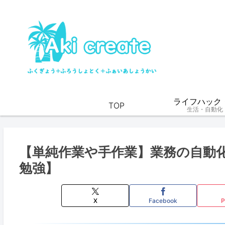
ライフハック・
TOP
生活・自動化
【単純作業や手作業】業務の自動
勉強】
X
Facebook
P