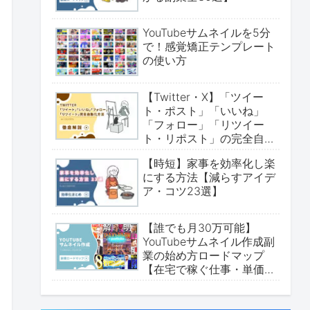
YouTubeサムネイルを5分
で！感覚矯正テンプレート
の使い方
【Twitter・X】「ツイー
ト・ポスト」「いいね」
「フォロー」「リツイー
ト・リポスト」の完全自動
化方法について【無料実装
【時短】家事を効率化し楽
可能・ChatGPT・make・
にする方法【減らすアイデ
拡張機能】
ア・コツ23選】
【誰でも月30万可能】
YouTubeサムネイル作成副
業の始め方ロードマップ
【在宅で稼ぐ仕事・単価か
ら案件取得まで】