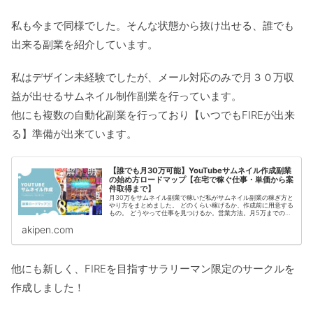
私も今まで同様でした。そんな状態から抜け出せる、誰でも
出来る副業を紹介しています。
私はデザイン未経験でしたが、メール対応のみで月３０万収
益が出せるサムネイル制作副業を行っています。
他にも複数の自動化副業を行っており【いつでもFIREが出来
る】準備が出来ています。
【誰でも月30万可能】YouTubeサムネイル作成副業
の始め方ロードマップ【在宅で稼ぐ仕事・単価から案
件取得まで】
月30万をサムネイル副業で稼いだ私がサムネイル副業の稼ぎ方と
やり方をまとめました。 どのくらい稼げるか、作成前に用意する
もの。 どうやって仕事を見つけるか。営業方法。月5万までの流
れ サムネイル副業の今後の需要は？ステップアップ出来る？等の
akipen.com
内容を、具体的に解説します。
他にも新しく、FIREを目指すサラリーマン限定のサークルを
作成しました！