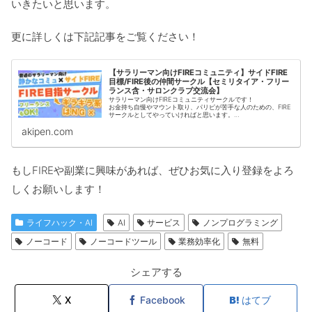
いきたいと思います。
更に詳しくは下記記事をご覧ください！
【サラリーマン向けFIREコミュニティ】サイドFIRE
目標/FIRE後の仲間サークル【セミリタイア・フリー
ランス含・サロンクラブ交流会】
サラリーマン向けFIREコミュニティサークルです！
お金持ち自慢やマウント取り、パリピが苦手な人のための、FIRE
サークルとしてやっていければと思います。
・「争いが嫌い平穏が好きな人」
akipen.com
・「人とほどよい距離で付き合える、相手の価値観を尊重できる
人」
・「パリピなどギラギラした人やビジネスでの繋がりが、苦手な
人」
という３ルールに、共感できる方と該当している方向けとなりま
もしFIREや副業に興味があれば、ぜひお気に入り登録をよろ
す。
しくお願いします！
ライフハック・AI
AI
サービス
ノンプログラミング
ノーコード
ノーコードツール
業務効率化
無料
シェアする
X
Facebook
はてブ