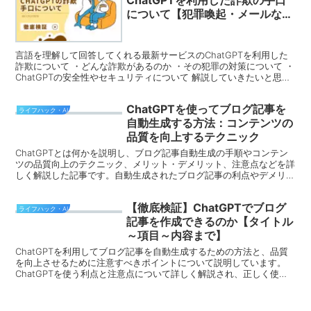
について【犯罪喚起・メールな
ど】
言語を理解して回答してくれる最新サービスのChatGPTを利用した
詐欺について ・どんな詐欺があるのか ・その犯罪の対策について ・
ChatGPTの安全性やセキュリティについて 解説していきたいと思い
ます。
ChatGPTを使ってブログ記事を
ライフハック・AI
自動生成する方法：コンテンツの
品質を向上するテクニック
ChatGPTとは何かを説明し、ブログ記事自動生成の手順やコンテン
ツの品質向上のテクニック、メリット・デメリット、注意点などを詳
しく解説した記事です。自動生成されたブログ記事の利点やデメリッ
トを知り、適切な使い方を心がけることが大切です。また、著作権や
コピーライト、技術的な問題点、品質管理の重要性にも触れていま
【徹底検証】ChatGPTでブログ
す。
ライフハック・AI
記事を作成できるのか【タイトル
～項目～内容まで】
ChatGPTを利用してブログ記事を自動生成するための方法と、品質
を向上させるために注意すべきポイントについて説明しています。
ChatGPTを使う利点と注意点について詳しく解説され、正しく使え
ば時間とコストを削減でき、ブログ記事の品質を向上させることがで
きる可能性があることを紹介しています。