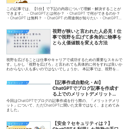
この記事では、【5分】で下記の内容について理解・解決することが
できます。 ・ChatGPTとは何か？ ・ChatGPT で何ができるのか？
・ChatGPT は無料？ ・ChatGPT の用途例が知りたい ・ChatGPTの
使い方の解説 ・ChatGPTの始め方の紹介 ・ChatGPTの日本
語対応の可否 ・ChatGPTのログイン方法
視野が狭いと言われた人必見！仕
ライフハック・AI
事で視野を広げて多角的に物事を
とらえ価値観を変える方法
視野を広げることは仕事やキャリアで成功するための重要なスキルで
す。しかし「視野を広げろ」と言われても具体的に何をすれば良いか
わからない人も多いのではないでしょうか。 本記事では、視野を広
げるために必要な「虫の目」「鳥の目」「魚の目」「コウモ...
【記事作成自動化・AI】
ライフハック・AI
ChatGPTでブログ記事を作成す
る上でのメリットデメリット
【SEOを含めての検証】
今回はChatGPTでブログの記事作成を行う際の、「メリットデメリ
ット」について、ただChatGPTに聞いた文章ではなく、まとめてみ
ました。
【安全？セキュリティは？】
ライフハック・AI
ChatGPTを利用した詐欺の手口