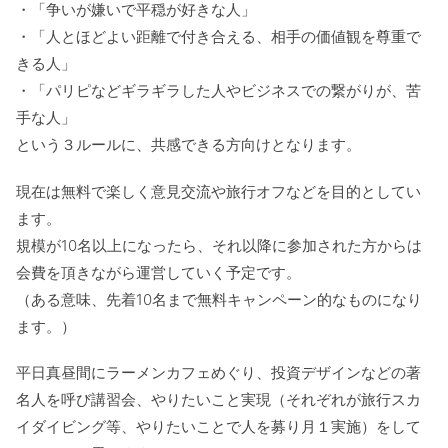
・「争いが嫌いで平穏が好きな人」
・「人とほどよい距離で付き合える、相手の価値観を尊重で
きる人」
・「パリピなどギラギラした人やビジネスでの繋がりが、苦
手な人」
という３ルールに、共感できる方向けとなります。
現在は無料で楽しく意見交流や旅行オフなどを目的としてい
ます。
規模が10名以上になったら、それ以降に参加された方からは
会費を頂きながら運営していく予定です。
（ある意味、先着10名まで無料キャンペーン的なものになり
ます。）
平日真昼間にラーメンカフェめぐり、投資デザインなどの著
名人を呼び講習会、やりたいこと実現（それぞれが旅行スカ
イダイビング等、やりたいことで人を募り月１実施）をして