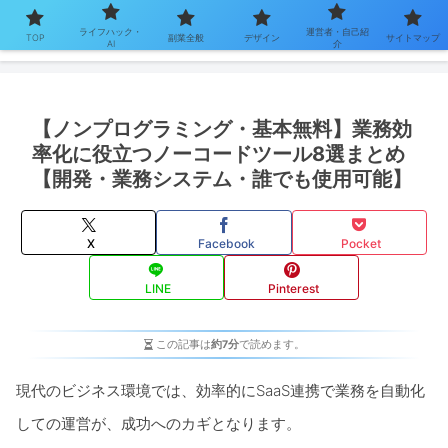
ライフハック・
運営者・自己紹
TOP
副業全般
デザイン
サイトマップ
AI
介
【ノンプログラミング・基本無料】業務効
率化に役立つノーコードツール8選まとめ
【開発・業務システム・誰でも使用可能】
X
Facebook
Pocket
LINE
Pinterest
この記事は
約7分
で読めます。
現代のビジネス環境では、効率的にSaaS連携で業務を自動化
しての運営が、成功へのカギとなります。